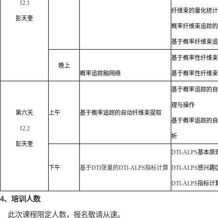
12.1
纤维束的量化统计
彭天奎
概率纤维束
追踪的
基于概率纤维束
追
基于概率性纤维束
晚上
概率追踪脑网络
基于概率性纤维束
基于概率追踪的自
理与操作
第六
天
上午
基于概率追踪的自动纤维束提取
基于概率追踪的自
12.2
析
彭天奎
DTI-ALPS
基本原
下午
基于
DTI
张量的
DTI-ALPS
指标计算
DTI-ALPS
感兴趣
DTI-ALPS
指标计
4
、培训人数
此次课程限定人数，报名敬请从速。