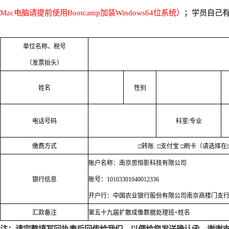
Mac
电脑请提前使用
Bootcamp
加装
Windows64
位系统）
；学员自己
单位名称、税号
（发票抬头）
姓名
性别
电话号码
科室
/
专业
缴费方式
□
转账
□
支付宝
□
刷卡（请选择在
账户名称：南京思恒影科技有限公司
银行信息
账号：
10103301040012336
开户行：中国农业银行股份有限公司南京高楼门支
汇款备注
第五十九届扩散成像数据处理班
+
姓名
注：请完整填写回执表后回传给我们，以便给您发送确认函，谢谢