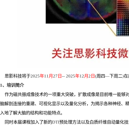
思影科技将于
2025
年
11
月
27
日
-- 2025
年
12
月
2
日
(
周
四
—
下周二
)
在
1
、培训简介
作为磁共振成像技术的一项重大突破，扩散成像是目前唯一能够
脑解剖连接的重建、可视化显示以及量化分析，为揭示各种神经、
入地了解大脑的结构和功能特点。
同时本届课程加入了新的
DTI
预处理方法以及白质纤维自动量化技