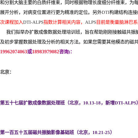
和分割大脑主要的白质纤维束，同时根据物理长度细分纤维束，为
展开分析，对病变位置进行更为精准的定位。另外
DTI
构建结构连接
次课程加入
DTI-ALPS
指数计算相关内容，
ALPS
目前是衡量脑淋巴系
我们拟举办扩散成像数据处理培训班，旨在帮助刚刚接触磁共振
及初步掌握数据处理及分析的相关方法。如果您需要其他模态的磁
19962074063
或
18983979082
咨询
)
：
北京：
第五十七届扩散成像数据处理班（北京，10.13-18
，新增DTI-ALPS
第一百五十五届磁共振脑影像基础班（北京，10.21-25
）