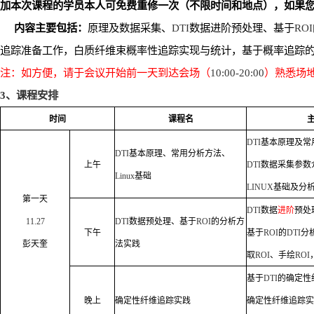
加本次课程的学员本人可免费重修一次（不限时间和地点），如果
内容主要包括：
原理及数据采集、
DTI
数据进阶预处理、基于
ROI
追
踪准备工作，白质纤维束概率性
追
踪实现与统计
，
基于概率追踪
注：如方便，请于会议开始前一天到达会场（
10:00-20:00
）熟悉场
3
、课程安排
时间
课程名
DTI
基本
原理及常
DTI
基本原理、常用分析方法、
上午
DTI
数据采集参数
Linux
基础
LINUX
基础及分
第一天
DTI
数据
进阶
预处
11.27
DTI
数据预处理、基于
ROI
的分析方
下午
基于
ROI
的
DTI
分
彭天奎
法实践
取
ROI
、手绘
ROI
基于
DTI
的确定性
晚上
确定性纤维追踪实践
确定性
纤维
追踪
实