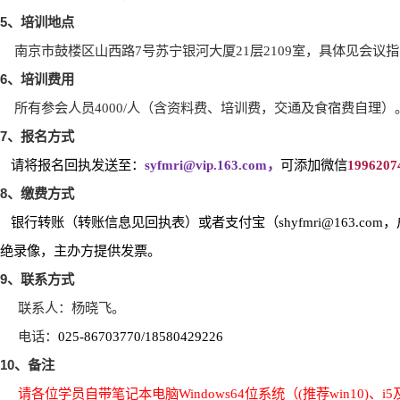
5
、培训地点
南京市鼓楼区山西路
7
号苏宁银河大厦
21
层
2109
室，具体见会议指
6
、培训费用
所有参会人员
4000/
人（含资料费、培训费，交通及食宿费自理）
7
、报名方式
请将报名回执发送至：
syfmri@vip.163.com
，
可添加微信
1996207
8
、缴费方式
银行转账（转账信息见回执表）或者支付宝（
shyfmri@163.com
，
绝录像，主办方提供发票。
9
、联系方式
联系人：杨晓飞。
电话：
025-86703770/18580429226
10
、备注
请各位学员自带笔记本电脑
Windows64
位系统（
(
推荐
win10)
、
i5