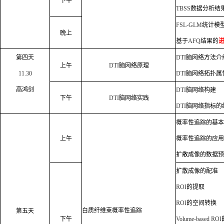
下午
TBSS
数据分析结
FSL-GLM
统计模
晚上
基于
AFQ
结果的
第四天
DTI
脑网络方法介
上午
DTI
脑网络原理
11.30
DTI
脑网络拓扑属
高鸿剑
DTI
脑网络构建
下午
DTI
脑网络实践
DTI
脑网络指标的
概率性追踪的基本
上午
概率性追踪的应用
扩散成像的数据预
扩散成像的配准
ROI
的提取
ROI
的空间转换
白质纤维束概率性追踪
第五天
下午
Volume-based ROI