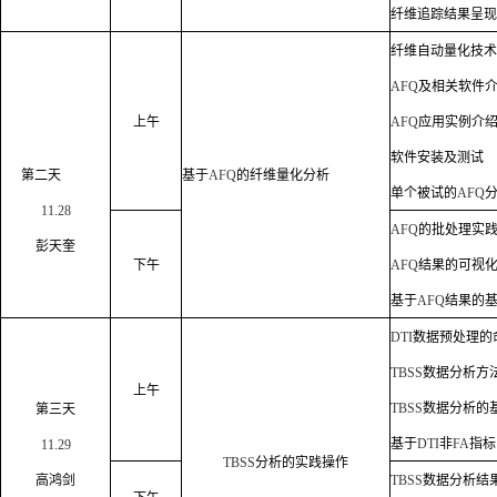
纤维
追踪
结果
呈现
纤维自动量化技术
AFQ
及相关软件
上午
AFQ
应用实例介
软件安装及测试
第二天
基于
AFQ
的纤维量化分析
单个被试的
AFQ
11
.28
AFQ
的批处理实
彭天奎
下午
AFQ
结果的可视
基于
AFQ
结果的
DTI
数据预处理的
TBSS
数据分析方
上午
TBSS
数据分析的
第
三
天
基于
DTI
非
FA
指标
11.29
TBSS
分析的实践操作
高鸿剑
TBSS
数据分析结