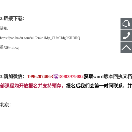
2.
链接下载：
链接
:
https://pan.baidu.com/s/1Tcnkq1Mp_CUeCJdg9KRDRQ
提取码
: rhcq
3.
请加微信
：
19962074063
或
18983979082
获取
word
版本回执文档
部课程均开放报名并支持预存，
报名后我们会第一时间联系，并
北京：