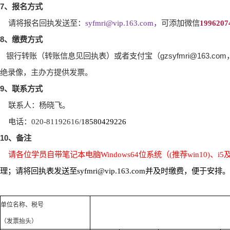
7
、报名方式
请将报名回执发送至：
syfmri@vip.163.com
，
可添加微信
1996207
8
、缴费方式
银行转账（转账信息见回执表）或者支付宝（
gzsyfmri@163.com
绝录像，主办方提供发票。
9
、联系方式
联系人：杨晓飞。
电话：
020-81192616/
18580429226
10
、备注
请各位学员自带笔记本电脑
Windows64
位系统（
(
推荐
win10)
、
i5
理；请将回执表发送至
syfmri@vip.163.com
并及时缴费，便于安排。
单位名称、税号
（发票抬头）