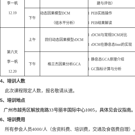
李一帆
建与评估）
12.19
动态因果模型
DCM
l
PEB
实践操作
下午
（组水平分析）
l
PEB
结果解读
l
rDCM
与常规
DCM
对比
上午
回归动态因果模型
rDCM
l
rDCM
在静息态
fmri
的实现
第六天
l
静息态
GCA
原理介绍
李一帆
下午
格兰杰因果分析
GCA
l
GC
指标计算与分析
12.20
4
、培训人数
此次课程限定人数，报名敬请从速。
5
、培训地点
广州市越秀区解放南路
33
号丽丰国际中心
1005
，具体见会议指南
6
、培训费用
所有参会人员
4000/
人（含资料费、培训费，交通及食宿费自理）