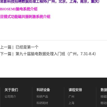
思影科技招聘数据处理工程师(
广州，北京，上海，南京，重庆）
BIOSEMI
脑电系统介绍
目镜式功能磁共振刺激系统介绍
上一篇 |
已经是第一个
下一篇 |
第九十届脑电数据处理入门班（广州，7.31-8.4）
关于我们
科研设备
课程安排
数
公司简介
科研产品
广州
核磁
科研耗材
上海
眼动