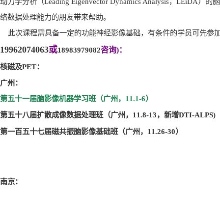
动力学分析（
Leading Eigenvector Dynamics Analysis
，
LEiDA
）的脑
络数据处理能力的朋友带来帮助。
此次课程需具备一定的功能神经影像基础，有条件的学员可先参
19962074063
或
18983979082
咨询
)
：
核磁及
PET
：
广州：
第五十一届脑影像机器学习班（广州，11.1-6
）
第五十八届扩散成像数据处理班（广州，11.8-13
，
新增
DTI-ALPS)
第一百五十七届磁共振脑影像基础班（广州，11.26-30
）
南京：