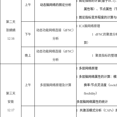
l
图论指标的计算
(
基于
BCT)
上午
动态脑网络的图论分析
属性等）、节点属性（
l
图论指标变异程度的计算与
第二天
l
ICA
脑网络原理
张嫡嫡
动态功能网络连接（
dFNC
）
下午
l
dFNC
的聚类分
12.16
分析
算）
动态功能网络连接（
dFNC
）
晚上
l
聚类指标的整
分析
l
多层网络原理
l
多层脑网络属性的计算：模
上午
多层脑网络原理及计算
换率
/
节点灵活度（
switc
第三天
flexibility
）
安筱
多层脑网络属性的统计
12.17
l
共激活模式分析（
CAPs
）