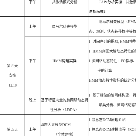
下午
共激活模式分析
CAPs
分析实操：共激
与指标统计
隐马尔科夫模型（
HM
上午
隐马尔科夫模型
态、观测、状态转移概率等
l
时间序列的提
取
; HMM
模
l
HMM
刻画
大脑动态特性
的
下午
HMM
构建实操
l
脑网络动态特性：
FO
指标
第四天
率的计算
安筱
HMM
动态特性指标的统计分
12.18
l
基于相位的脑网络构建、
晚上
基于特征向量的脑网络动态特
聚类分析、脑网络动态
性分析
（
LEiDA
）
l
静息态
DCM
原理介绍
动态因果模型
DCM
第五天
上午
l
静息态
DCM
建模流程（
ROI
（个体建模）