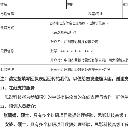
姓名
性别
邮
电话号码
科室
/
专业
□
转账
□
支付宝
□
现场刷卡
□
微信信用卡
缴费方式
（请选择在
□
打
√
）
账户名：广州思影科技有限公司
银行信息
账号：
44043701040014070
开户行：中国农业银行股份有限公司广州大德路支
汇款备注
第三十九届脑网络数据处理提高班
+
姓名
注：请完整填写回执表后回传给我们，以便给您发送确认函，谢谢
11
、在线支持服务
思影科技将为参加培训的学员提供免费的在线支持与合作，确保
12
、培训人员简介：
张嫡嫡，硕士，
具有多个科研项目数据处理经验，思影科技高级工
安筱，硕士，
具有多个科研项目数据处理经验，思影科技高级工