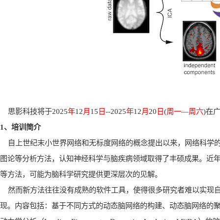
思影科技将于
2025
年
12
月
15
日
--2025
年
12
月
20
日
(
周一
—
周六
)
在
1
、培训简介
自上世纪末小世界网络和无标度网络的概念提出以来，网络科学
图论等分析方法，认知神经科学与脑疾病领域取得了丰硕成果。近
等方法，可能为脑科学研究提供更深层次的见解。
然而新方法往往没有成熟的软件工具，使得很多研究者难以实现
现。内容包括：基于不同方式的动态脑网络的构建、动态脑网络的