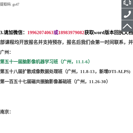
提取码
: gs47
3.
请加微信：
19962074063
或
18983979082
获取
word
版本回执文档
部课程均开放报名并支持预存，
报名后我们会第一时间联系，并
广州：
第五十一届脑影像机器学习班（广州，11.1-6
）
第五十八届扩散成像数据处理班（广州，11.8-13
，
新增
DTI-ALPS)
第一百五十七届磁共振脑影像基础班（广州，11.26-30
）
南京：