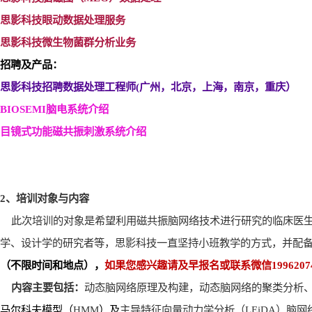
思影科技眼动数据处理服务
思影科技微生物菌群分析业务
招聘及产品：
思影科技招聘数据处理工程师(
广州，北京，上海，南京，重庆）
BIOSEMI
脑电系统介绍
目镜式功能磁共振刺激系统介绍
2
、培训对象与内容
此次培训的对象是希望利用磁共振脑网络技术进行研究的临床医
学、设计学的研究者等，思影科技一直坚持小班教学的方式，并配
（不限时间和地点），
如果您感兴趣请及早报名或联系微信
1996207
内容主要包括：
动态脑网络原理及构建，动态脑网络的聚类分析
马尔科夫模型（
HMM
）及
主导特征向量动力学分析（
LEiDA
）脑网