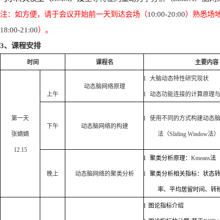
注：如方便，请于会议开始前一天到达会场（
10:00-20:00
）熟悉场
18:00-21:00
）。
3
、课程安排
时间
课程名
主要内容
l
大脑动态特性研究现状
动态脑网络原理
上午
l
动态功能连接的计算原理
第一天
l
使用不同的方式构建动态
下午
动态脑网络的构建
张嫡嫡
法（
Sliding Window
法）
12.15
l
聚类分析原理：
Kmeans
法
晚上
动态脑网络的聚类分析
l
聚类分析相关指标：状态
率、平均居留时间、转
l
图论指标介绍