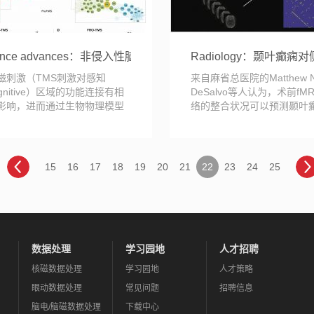
ience advances：非侵入性脑刺激技术的生理效应在整个皮层
Radiology：颞叶癫
磁刺激（TMS刺激对感知
来自麻省总医院的Matthew N
gnitive）区域的功能连接有相
DeSalvo等人认为，术前fM
影响，进而通过生物物理模型
络的整合状况可以预测颞叶
了这些区域特异性作...
者的术后结果。基...
15
16
17
18
19
20
21
22
23
24
25
数据处理
学习园地
人才招聘
核磁数据处理
学习园地
人才策略
眼动数据处理
常见问题
招聘信息
脑电/脑磁数据处理
下载中心