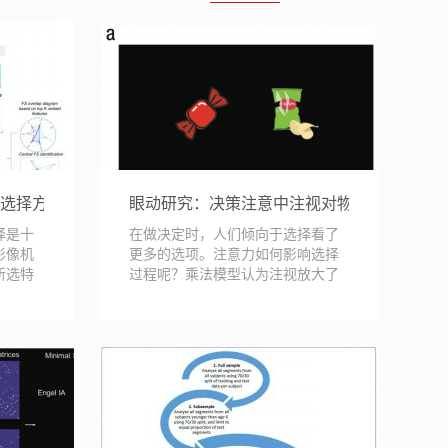
有耦合关系
选择方法以提高分类任务的可重复性
眼动研究：决策注意中注视对物体价值的交
择是十
在做决定时，人们倾向于选择看了
影像机
更多的选项。注意力如何影响选择
所选特
过程呢？乘法模型认为注视放大了
被关注选项的主...